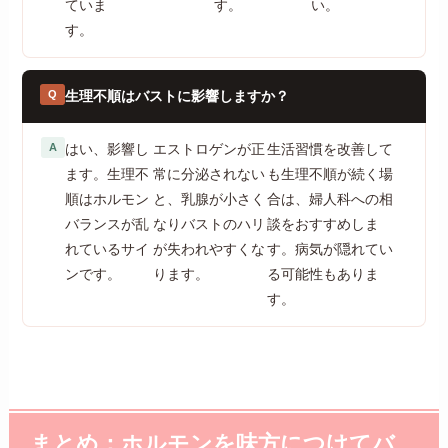
ていま
す。
い。
す。
Q
生理不順はバストに影響しますか？
A
はい、影響し
エストロゲンが正
生活習慣を改善して
ます。生理不
常に分泌されない
も生理不順が続く場
順はホルモン
と、乳腺が小さく
合は、婦人科への相
バランスが乱
なりバストのハリ
談をおすすめしま
れているサイ
が失われやすくな
す。病気が隠れてい
ンです。
ります。
る可能性もありま
す。
まとめ：ホルモンを味方につけてバ