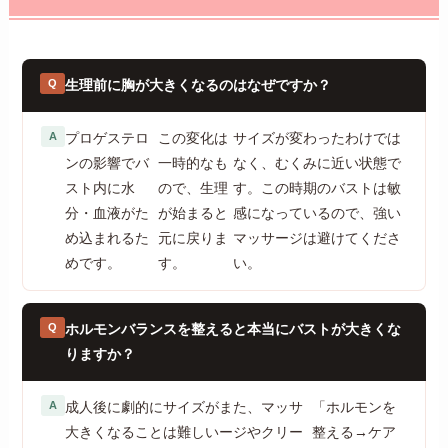
Q
生理前に胸が大きくなるのはなぜですか？
A
プロゲステロ
この変化は
サイズが変わったわけでは
ンの影響でバ
一時的なも
なく、むくみに近い状態で
スト内に水
ので、生理
す。この時期のバストは敏
分・血液がた
が始まると
感になっているので、強い
め込まれるた
元に戻りま
マッサージは避けてくださ
めです。
す。
い。
Q
ホルモンバランスを整えると本当にバストが大きくな
りますか？
A
成人後に劇的にサイズが
また、マッサ
「ホルモンを
大きくなることは難しい
ージやクリー
整える→ケア