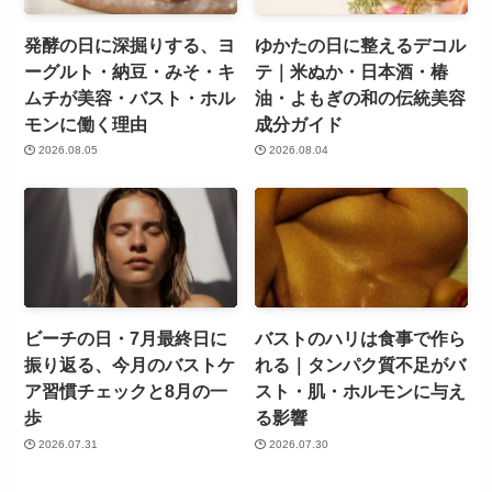
発酵の日に深掘りする、ヨ
ゆかたの日に整えるデコル
ーグルト・納豆・みそ・キ
テ｜米ぬか・日本酒・椿
ムチが美容・バスト・ホル
油・よもぎの和の伝統美容
モンに働く理由
成分ガイド
2026.08.05
2026.08.04
ビーチの日・7月最終日に
バストのハリは食事で作ら
振り返る、今月のバストケ
れる｜タンパク質不足がバ
ア習慣チェックと8月の一
スト・肌・ホルモンに与え
歩
る影響
2026.07.31
2026.07.30