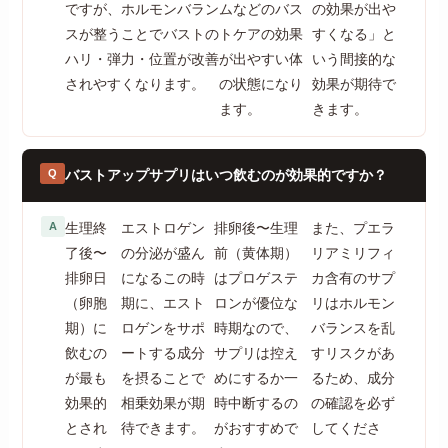
ですが、ホルモンバラン
ムなどのバス
の効果が出や
スが整うことでバストの
トケアの効果
すくなる」と
ハリ・弾力・位置が改善
が出やすい体
いう間接的な
されやすくなります。
の状態になり
効果が期待で
ます。
きます。
Q
バストアップサプリはいつ飲むのが効果的ですか？
A
生理終
エストロゲン
排卵後〜生理
また、プエラ
了後〜
の分泌が盛ん
前（黄体期）
リアミリフィ
排卵日
になるこの時
はプロゲステ
カ含有のサプ
（卵胞
期に、エスト
ロンが優位な
リはホルモン
期）に
ロゲンをサポ
時期なので、
バランスを乱
飲むの
ートする成分
サプリは控え
すリスクがあ
が最も
を摂ることで
めにするか一
るため、成分
効果的
相乗効果が期
時中断するの
の確認を必ず
とされ
待できます。
がおすすめで
してくださ