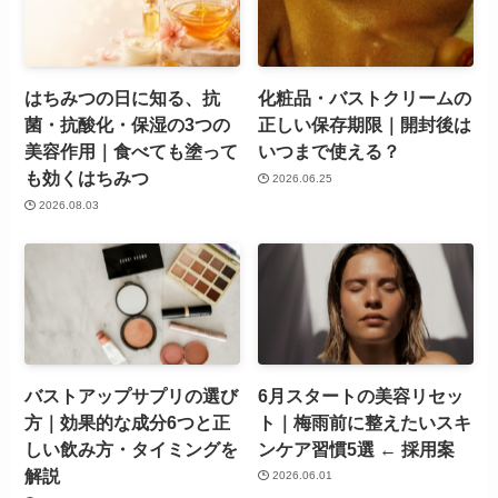
はちみつの日に知る、抗
化粧品・バストクリームの
菌・抗酸化・保湿の3つの
正しい保存期限｜開封後は
美容作用｜食べても塗って
いつまで使える？
も効くはちみつ
2026.06.25
2026.08.03
バストアップサプリの選び
6月スタートの美容リセッ
方｜効果的な成分6つと正
ト｜梅雨前に整えたいスキ
しい飲み方・タイミングを
ンケア習慣5選 ← 採用案
解説
2026.06.01